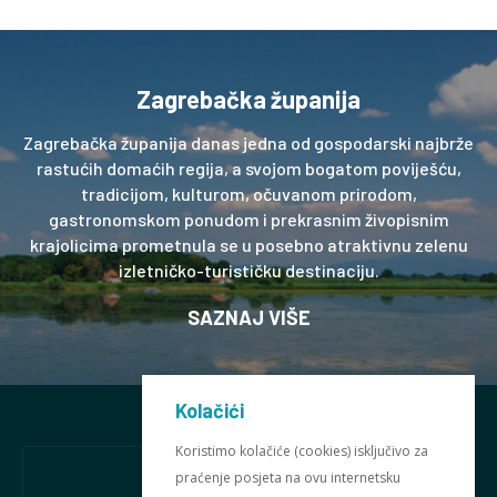
Zagrebačka županija
Zagrebačka županija danas jedna od gospodarski najbrže
rastućih domaćih regija, a svojom bogatom poviješću,
tradicijom, kulturom, očuvanom prirodom,
gastronomskom ponudom i prekrasnim živopisnim
krajolicima prometnula se u posebno atraktivnu zelenu
izletničko-turističku destinaciju.
SAZNAJ VIŠE
Kolačići
KONTAKT
Koristimo kolačiće (cookies) isključivo za
praćenje posjeta na ovu internetsku